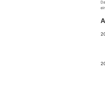
Da
ei
A
2
2