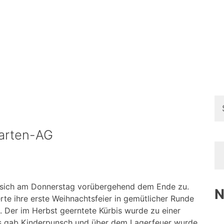
Su
na
garten-AG
te sich am Donnerstag vorübergehend dem Ende zu.
N
te ihre erste Weihnachtsfeier in gemütlicher Runde
s. Der im Herbst geerntete Kürbis wurde zu einer
es gab Kinderpunsch und über dem Lagerfeuer wurde