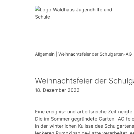
Skip
to
content
Allgemein
|
Weihnachtsfeier der Schulgarten-AG
Weihnachtsfeier der Schul
18. Dezember 2022
Eine ereignis- und arbeitsreiche Zeit neig
Die im Sommer gegründete Garten- AG feier
in der winterlichen Kulisse des Schulgarten
leckeren Pumpkinspice-Latte verarbeitet, 