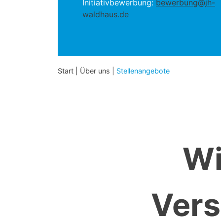
Initiativbewerbung:
bewerbung@jh-
waldhaus.de
Start
|
Über uns
|
Stellenangebote
Wi
Vers