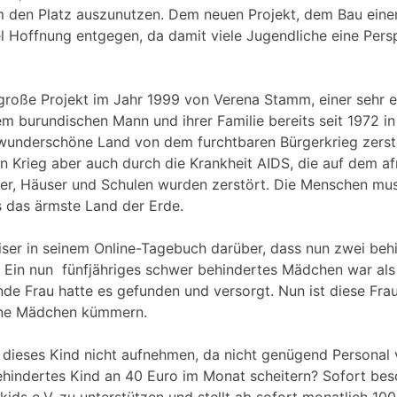
 den Platz auszunutzen. Dem neuen Projekt, dem Bau einer
el Hoffnung entgegen, da damit viele Jugendliche eine Persp
roße Projekt im Jahr 1999 von Verena Stamm, einer sehr e
em burundischen Mann und ihrer Familie bereits seit 1972 i
 wunderschöne Land von dem furchtbaren Bürgerkrieg zerst
en Krieg aber auch durch die Krankheit AIDS, die auf dem a
lder, Häuser und Schulen wurden zerstört. Die Menschen mu
ls das ärmste Land der Erde.
Ziser in seinem Online-Tagebuch darüber, dass nun zwei beh
. Ein nun fünfjähriges schwer behindertes Mädchen war a
nde Frau hatte es gefunden und versorgt. Nun ist diese Fr
ine Mädchen kümmern.
dieses Kind nicht aufnehmen, da nicht genügend Personal 
 behindertes Kind an 40 Euro im Monat scheitern? Sofort be