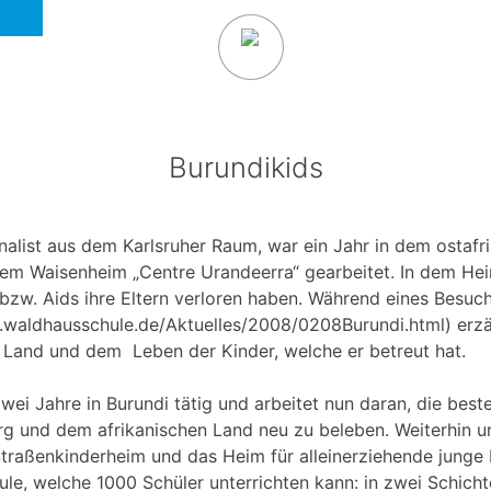
Burundikids
urnalist aus dem Karlsruher Raum, war ein Jahr in dem ostaf
em Waisenheim „Centre Urandeerra“ gearbeitet. In dem Hei
bzw. Aids ihre Eltern verloren haben. Während eines Besuc
.waldhausschule.de/Aktuelles/2008/0208Burundi.html) erzä
Land und dem Leben der Kinder, welche er betreut hat.
e zwei Jahre in Burundi tätig und arbeitet nun daran, die bes
und dem afrikanischen Land neu zu beleben. Weiterhin unt
traßenkinderheim und das Heim für alleinerziehende junge
le, welche 1000 Schüler unterrichten kann: in zwei Schicht