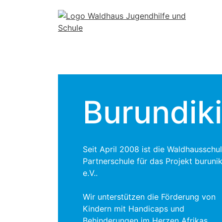
Skip
to
content
Burundik
Seit April 2008 ist die Waldhausschu
Partnerschule für das Projekt buruni
e.V..
Wir unterstützen die Förderung von
Kindern mit Handicaps und
Behinderungen im Herzen Afrikas.