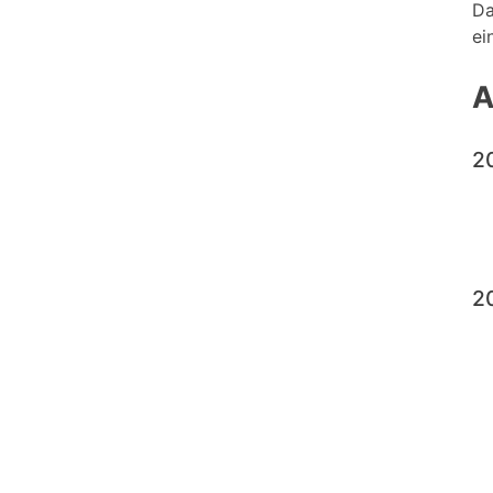
Da
ei
A
2
2