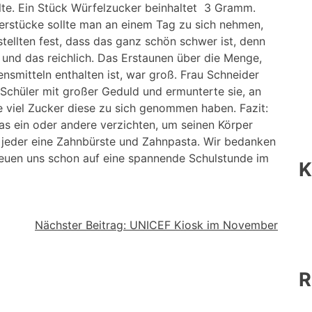
llte. Ein Stück Würfelzucker beinhaltet 3 Gramm.
rstü­cke sollte man an einem Tag zu sich nehmen,
tellten fest, dass das ganz schön schwer ist, denn
 und das reichlich. Das Erstaunen über die Menge,
ensmitteln enthalten ist, war groß. Frau Schneider
 Schüler mit großer Geduld und ermunterte sie, an
viel Zucker diese zu sich ge­nommen haben. Fazit:
as ein oder an­dere verzichten, um seinen Körper
jeder eine Zahnbürste und Zahnpasta. Wir bedanken
reuen uns schon auf eine spannende Schulstunde im
K
Nächster Beitrag:
UNICEF Kiosk im November
R