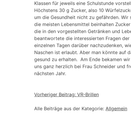
Klassen für jeweils eine Schulstunde vorste
Höchstens 30 g Zucker, also 10 Würfelzucke
um die Gesundheit nicht zu gefährden. Wir s
die meisten Lebensmittel be­inhalten Zucker
die in den vor­gestellten Getränken und Leb
be­antwortete die interessierten Fragen der
einzelnen Tagen darüber nachzudenken, wie 
Naschen ist erlaubt. Aber man könnte auf d
gesund zu erhalten. Am Ende bekamen wir 
uns ganz herzlich bei Frau Schneider und f
nächsten Jahr.
Beitragsnavigation
Vorheriger Beitrag:
VR-Brillen
Alle Beiträge aus der Kategorie:
Allgemein