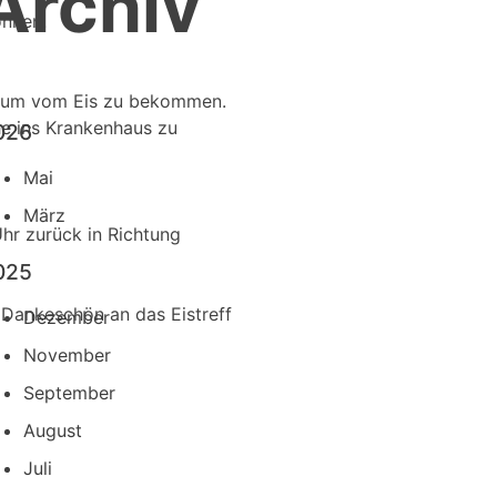
Archiv
önnen.
 kaum vom Eis zu bekommen.
he ins Krankenhaus zu
026
Mai
März
hr zurück in Richtung
025
s Dankeschön an das Eistreff
Dezember
November
September
August
Juli