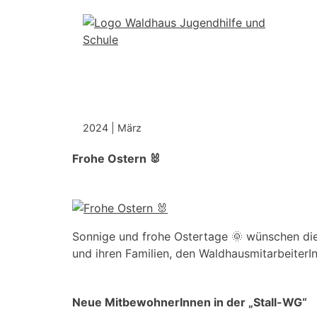
Skip
to
content
2024
|
März
Frohe Ostern 🐰
Sonnige und frohe Ostertage 🌞 wünschen die f
und ihren Familien, den WaldhausmitarbeiterI
Neue MitbewohnerInnen in der „Stall-WG“