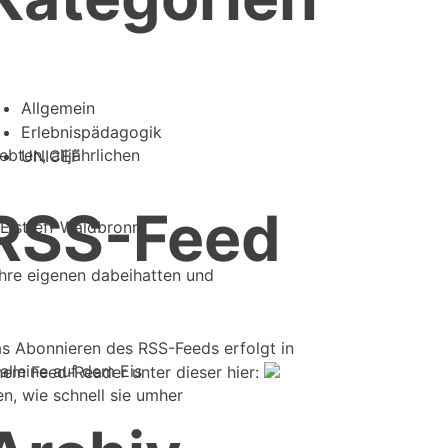
Allgemein
Erlebnispädagogik
bten, alljährlichen
UNICEF
RSS-Feed
Eistreff Waldbronn.
ihre eigenen dabeihatten und
s Abonnieren des RSS-Feeds erfolgt in
lleine auf dem Eis
nem Feed-Reader unter dieser hier:
n, wie schnell sie umher