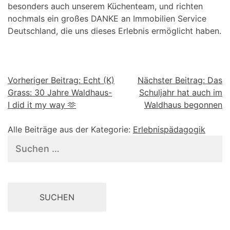
besonders auch unserem Küchenteam, und richten
nochmals ein großes DANKE an Immobilien Service
Deutschland, die uns dieses Erlebnis ermöglicht haben.
Beitragsnavigation
Vorheriger Beitrag:
Echt (K)
Nächster Beitrag:
Das
Grass: 30 Jahre Waldhaus-
Schuljahr hat auch im
I did it my way 🫶
Waldhaus begonnen
Alle Beiträge aus der Kategorie:
Erlebnispädagogik
Suchen
nach: