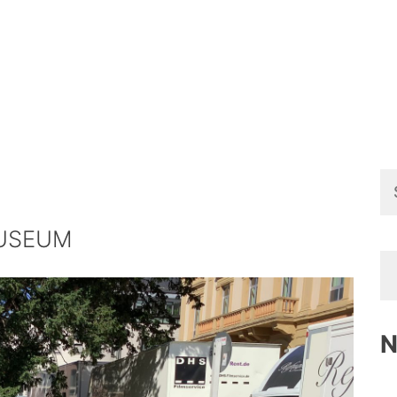
Su
na
USEUM
N