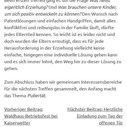
Beim ersten Treffen ging es um die Frage
Was heißt
eigentlich Erziehung?
Und
Was brauchen unsere Kinder,
um sich positiv entwickeln zu können?
Den Wunsch nach
Patentlösungen und einfachen Handgriffen, damit alles
konfliktfrei und reibungslos in der Familie läuft, dürfte
jedes Elternteil kennen. So leicht ist es leider nicht und
doch wurden die Eltern ermutigt, dass es für jede
Herausforderung in der Erziehung vielleicht keine
einfache, hingegen eine individuelle Lösung geben kann
und es sich immer lohnt, den Weg hin zu dieser Lösung zu
gehen.
Zum Abschluss haben wir gemeinsam Interessensbereiche
für die nächsten Treffen gesammelt, den Anfang macht
das Thema
Pubertät.
Beitragsnavigation
Vorheriger Beitrag:
Nächster Beitrag:
Herzliche
Waldhaus-Betriebsfest bei
Einladung zum Tag der
Kaiserwetter
offenen Tür