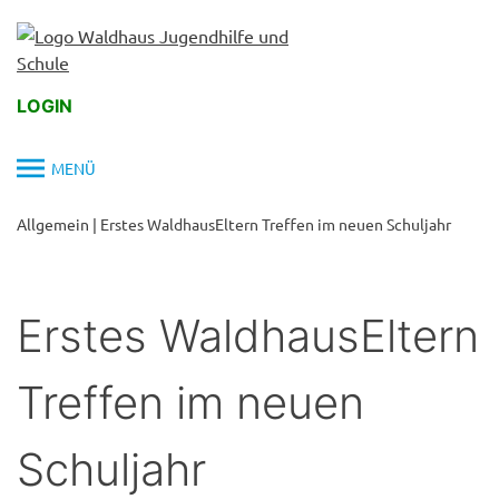
Skip
to
content
LOGIN
MENÜ
Allgemein
|
Erstes WaldhausEltern Treffen im neuen Schuljahr
Erstes WaldhausEltern
Treffen im neuen
Schuljahr