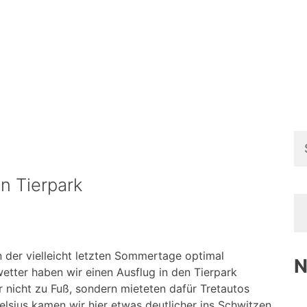
Su
na
n Tierpark
 der vielleicht letzten Sommertage optimal
N
ter haben wir einen Ausflug in den Tierpark
 nicht zu Fuß, sondern mieteten dafür Tretautos
elsius kamen wir hier etwas deutlicher ins Schwitzen