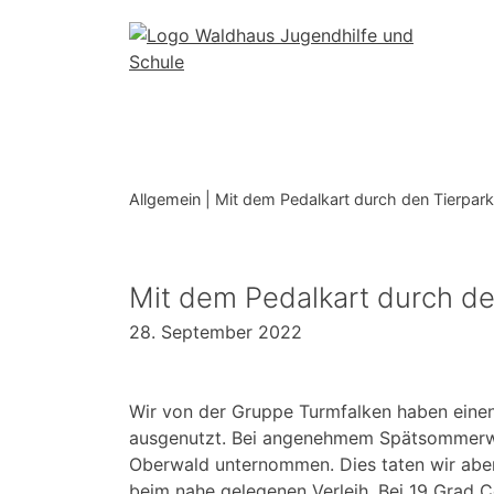
Skip
to
content
Allgemein
|
Mit dem Pedalkart durch den Tierpark
Mit dem Pedalkart durch de
28. September 2022
Wir von der Gruppe Turmfalken haben einen
ausgenutzt. Bei angenehmem Spätsommerwet
Oberwald unternommen. Dies taten wir aber
beim nahe gelegenen Verleih. Bei 19 Grad C