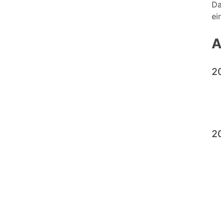
Da
ei
A
2
2