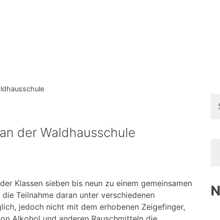
aldhausschule
Su
na
g an der Waldhausschule
r der Klassen sieben bis neun zu einem gemeinsamen
N
 die Teilnahme daran unter verschiedenen
lich, jedoch nicht mit dem erhobenen Zeigefinger,
von Alkohol und anderen Rauschmitteln die