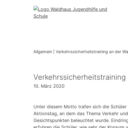
Skip
to
content
Allgemein
|
Verkehrssicherheitstraining an der W
Verkehrssicherheitstrainin
10. März 2020
Unter diesem Motto trafen sich die Schüle
Aktionstag, an dem das Thema Verkehr und
Gesichtspunkten beleuchtet wurde. Eindring
erfuhren die Schüler, wie sehr der Konsum 