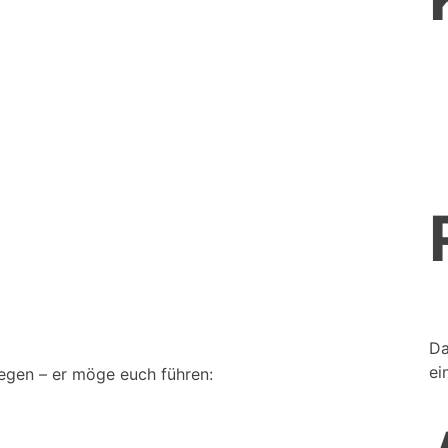
Da
ei
Segen – er möge euch führen: