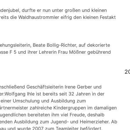
udenjubel, durfte er nun unter großen und kleinen
its die Waldhaustrommler eifrig den kleinen Festakt
ungsleiterin, Beate Bollig-Richter, auf dekorierte
lasse F 5 und ihrer Lehrerin Frau Mößner gebührend
2
chließend Geschäftsleiterin Irene Gerber und
r:Wolfgang Ihle ist bereits seit 32 Jahren in der
it einer Umschulung und Ausbildung zum
Gärtnermeister zahlreiche Kindergruppen im damaligen
Jugendlichen bereiteten ihm viel Freude, deshalb
itenden Ausbildung zum Jugend- und Heimerzieher. Ab
sbau und wurde 2007 zum Teamleiter befördert.