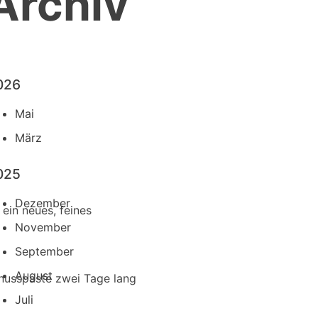
Archiv
026
Mai
März
025
Dezember
 ein neues, feines
November
September
August
nusspaste zwei Tage lang
Juli