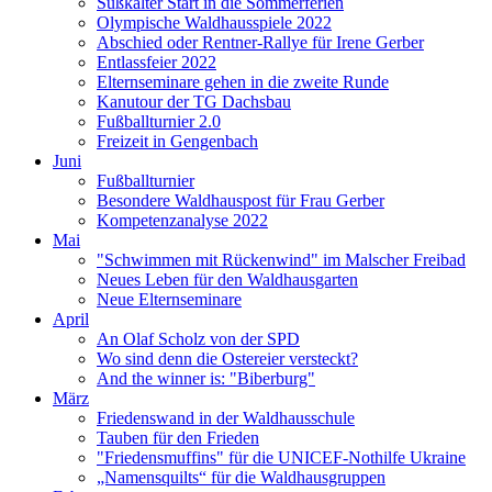
Süßkalter Start in die Sommerferien
Olympische Waldhausspiele 2022
Abschied oder Rentner-Rallye für Irene Gerber
Entlassfeier 2022
Elternseminare gehen in die zweite Runde
Kanutour der TG Dachsbau
Fußballturnier 2.0
Freizeit in Gengenbach
Juni
Fußballturnier
Besondere Waldhauspost für Frau Gerber
Kompetenzanalyse 2022
Mai
"Schwimmen mit Rückenwind" im Malscher Freibad
Neues Leben für den Waldhausgarten
Neue Elternseminare
April
An Olaf Scholz von der SPD
Wo sind denn die Ostereier versteckt?
And the winner is: "Biberburg"
März
Friedenswand in der Waldhausschule
Tauben für den Frieden
"Friedensmuffins" für die UNICEF-Nothilfe Ukraine
„Namensquilts“ für die Waldhausgruppen