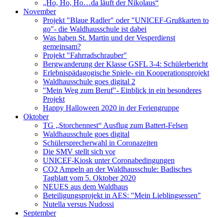
„Ho, Ho, Ho…da läuft der Nikolaus“
November
Projekt "Blaue Radler" oder "UNICEF-Grußkarten to
go"- die Waldhausschule ist dabei
Was haben St. Martin und der Vesperdienst
gemeinsam?
Projekt "Fahrradschrauber"
Bergwanderung der Klasse GSFL 3-4: Schülerbericht
Erlebnispädagogische Spiele- ein Kooperationsprojekt
Waldhausschule goes digital 2
"Mein Weg zum Beruf"- Einblick in ein besonderes
Projekt
Happy Halloween 2020 in der Feriengruppe
Oktober
TG „Storchennest“ Ausflug zum Battert-Felsen
Waldhausschule goes digital
Schülersprecherwahl in Coronazeiten
Die SMV stellt sich vor
UNICEF-Kiosk unter Coronabedingungen
CO2 Ampeln an der Waldhausschule: Badisches
Tagblatt vom 5. Oktober 2020
NEUES aus dem Waldhaus
Beteiligungsprojekt in AES: "Mein Lieblingsessen"
Nutella versus Nudossi
September