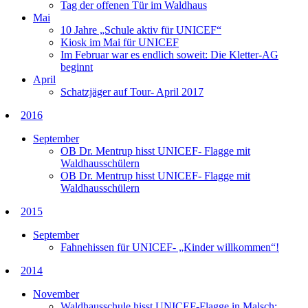
Tag der offenen Tür im Waldhaus
Mai
10 Jahre „Schule aktiv für UNICEF“
Kiosk im Mai für UNICEF
Im Februar war es endlich soweit: Die Kletter-AG
beginnt
April
Schatzjäger auf Tour- April 2017
2016
September
OB Dr. Mentrup hisst UNICEF- Flagge mit
Waldhausschülern
OB Dr. Mentrup hisst UNICEF- Flagge mit
Waldhausschülern
2015
September
Fahnehissen für UNICEF- „Kinder willkommen“!
2014
November
Waldhausschule hisst UNICEF-Flagge in Malsch: