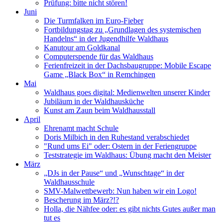
Prüfung: bitte nicht stören!
Juni
Die Turmfalken im Euro-Fieber
Fortbildungstag zu „Grundlagen des systemischen
Handelns“ in der Jugendhilfe Waldhaus
Kanutour am Goldkanal
Computerspende für das Waldhaus
Ferienfreizeit in der Dachsbaugruppe: Mobile Escape
Game „Black Box“ in Remchingen
Mai
Waldhaus goes digital: Medienwelten unserer Kinder
Jubiläum in der Waldhausküche
Kunst am Zaun beim Waldhausstall
April
Ehrenamt macht Schule
Doris Milbich in den Ruhestand verabschiedet
"Rund ums Ei" oder: Ostern in der Feriengruppe
Teststrategie im Waldhaus: Übung macht den Meister
März
„DJs in der Pause“ und „Wunschtage“ in der
Waldhausschule
SMV-Malwettbewerb: Nun haben wir ein Logo!
Bescherung im März?!?
Holla, die Nähfee oder: es gibt nichts Gutes außer man
tut es