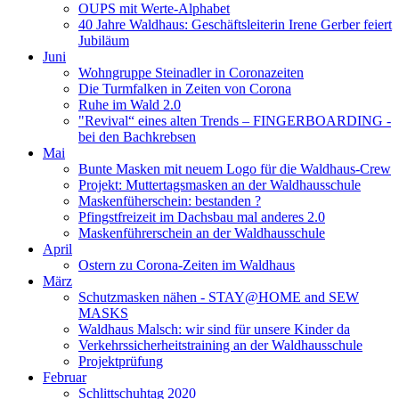
OUPS mit Werte-Alphabet
40 Jahre Waldhaus: Geschäftsleiterin Irene Gerber feiert
Jubiläum
Juni
Wohngruppe Steinadler in Coronazeiten
Die Turmfalken in Zeiten von Corona
Ruhe im Wald 2.0
"Revival“ eines alten Trends – FINGERBOARDING -
bei den Bachkrebsen
Mai
Bunte Masken mit neuem Logo für die Waldhaus-Crew
Projekt: Muttertagsmasken an der Waldhausschule
Maskenfüherschein: bestanden ?
Pfingstfreizeit im Dachsbau mal anderes 2.0
Maskenführerschein an der Waldhausschule
April
Ostern zu Corona-Zeiten im Waldhaus
März
Schutzmasken nähen - STAY@HOME and SEW
MASKS
Waldhaus Malsch: wir sind für unsere Kinder da
Verkehrssicherheitstraining an der Waldhausschule
Projektprüfung
Februar
Schlittschuhtag 2020