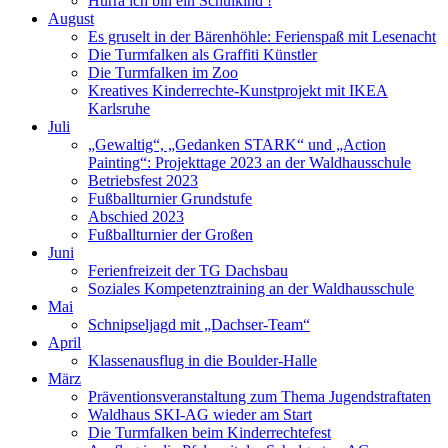
Hurra ich bin ein Schulkind !
August
Es gruselt in der Bärenhöhle: Ferienspaß mit Lesenacht
Die Turmfalken als Graffiti Künstler
Die Turmfalken im Zoo
Kreatives Kinderrechte-Kunstprojekt mit IKEA
Karlsruhe
Juli
„Gewaltig“, „Gedanken STARK“ und „Action
Painting“: Projekttage 2023 an der Waldhausschule
Betriebsfest 2023
Fußballturnier Grundstufe
Abschied 2023
Fußballturnier der Großen
Juni
Ferienfreizeit der TG Dachsbau
Soziales Kompetenztraining an der Waldhausschule
Mai
Schnipseljagd mit „Dachser-Team“
April
Klassenausflug in die Boulder-Halle
März
Präventionsveranstaltung zum Thema Jugendstraftaten
Waldhaus SKI-AG wieder am Start
Die Turmfalken beim Kinderrechtefest