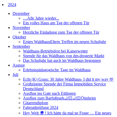
2024
Dezember
…Alle Jahre wieder...
Ein volles Haus am Tag der offenen Tür
November
Herzliche Einladung zum Tag der offenen Tür
Oktober
Erstes WaldhausEltern Treffen im neuen Schuljahr
September
Waldhaus-Betriebsfest bei Kaiserwetter
Spende für das Waldhaus von dm-drogerie Markt
Das Schuljahr hat auch im Waldhaus begonnen
August
Erlebnispädagogische Tage im Waldhaus
Juli
Echt (K) Grass: 30 Jahre Waldhaus- I did it my way 🫶
Großzügige Spende der Firma Immobilien Service
Deutschland
Ausflug ins Gate nach Ettlingen
Ausflug zum Barfußpark🦶🏻🦶🏻Ötisheim
Gitarrendiplom
Fahrradprüfung 2024
Hey Welt 🌍 ! Ich hätte da mal ne Frage … Ein neues