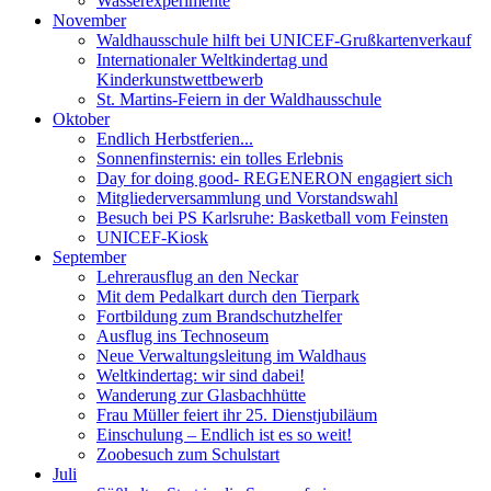
Wasserexperimente
November
Waldhausschule hilft bei UNICEF-Grußkartenverkauf
Internationaler Weltkindertag und
Kinderkunstwettbewerb
St. Martins-Feiern in der Waldhausschule
Oktober
Endlich Herbstferien...
Sonnenfinsternis: ein tolles Erlebnis
Day for doing good- REGENERON engagiert sich
Mitgliederversammlung und Vorstandswahl
Besuch bei PS Karlsruhe: Basketball vom Feinsten
UNICEF-Kiosk
September
Lehrerausflug an den Neckar
Mit dem Pedalkart durch den Tierpark
Fortbildung zum Brandschutzhelfer
Ausflug ins Technoseum
Neue Verwaltungsleitung im Waldhaus
Weltkindertag: wir sind dabei!
Wanderung zur Glasbachhütte
Frau Müller feiert ihr 25. Dienstjubiläum
Einschulung – Endlich ist es so weit!
Zoobesuch zum Schulstart
Juli