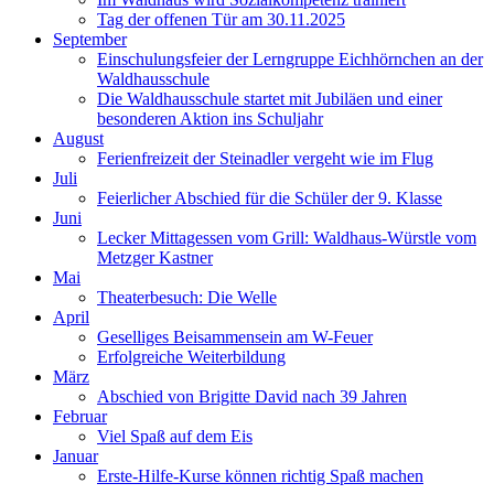
Tag der offenen Tür am 30.11.2025
September
Einschulungsfeier der Lerngruppe Eichhörnchen an der
Waldhausschule
Die Waldhausschule startet mit Jubiläen und einer
besonderen Aktion ins Schuljahr
August
Ferienfreizeit der Steinadler vergeht wie im Flug
Juli
Feierlicher Abschied für die Schüler der 9. Klasse
Juni
Lecker Mittagessen vom Grill: Waldhaus-Würstle vom
Metzger Kastner
Mai
Theaterbesuch: Die Welle
April
Geselliges Beisammensein am W-Feuer
Erfolgreiche Weiterbildung
März
Abschied von Brigitte David nach 39 Jahren
Februar
Viel Spaß auf dem Eis
Januar
Erste-Hilfe-Kurse können richtig Spaß machen