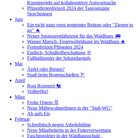
Kunstprojekt auf kollaborativer Antwortsuche
Pfingstferienfreizeit 2024 der Tagesgruppe
Storchennest
Juni
Ein nicht ganz ernst gemeinter Beitrag oder "Ziegen to
go" 🐐
Neues Sponsorenfahrzeug für das Waldhaus 🚌
Wasser Marsch- Feuerwehrübung im Waldhaus 🔥
Ferienfreizeit Pfingsten 2024
Endlich: Schulhofbeschattung 🌞
Fußballturnier der Sekundarstufe
Mai
Äpfel oder Birnen?
Spaß beim Bogenschießen 🏹
April
Rosi Rosenrot 🐔
Volltreffer!
März
Frohe Ostern 🐰
Neue MitbewohnerInnen in der "Stall-WG"
Ab aufs Eis
Februar
Schreibtisch gegen Arbeitsbühne
Neue Mitarbeiterin in der Futterverwertung
Faschingsfeier in der Waldhausschule