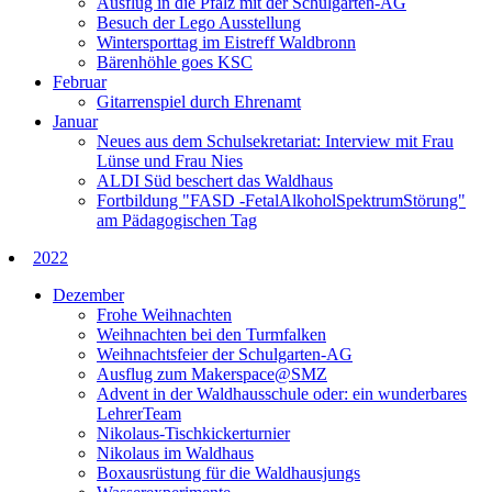
Ausflug in die Pfalz mit der Schulgarten-AG
Besuch der Lego Ausstellung
Wintersporttag im Eistreff Waldbronn
Bärenhöhle goes KSC
Februar
Gitarrenspiel durch Ehrenamt
Januar
Neues aus dem Schulsekretariat: Interview mit Frau
Lünse und Frau Nies
ALDI Süd beschert das Waldhaus
Fortbildung "FASD -FetalAlkoholSpektrumStörung"
am Pädagogischen Tag
2022
Dezember
Frohe Weihnachten
Weihnachten bei den Turmfalken
Weihnachtsfeier der Schulgarten-AG
Ausflug zum Makerspace@SMZ
Advent in der Waldhausschule oder: ein wunderbares
LehrerTeam
Nikolaus-Tischkickerturnier
Nikolaus im Waldhaus
Boxausrüstung für die Waldhausjungs