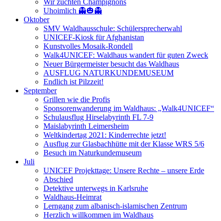
Wir züchten Champignons
Uhoimlich 👻🎃👻
Oktober
SMV Waldhausschule: Schülersprecherwahl
UNICEF-Kiosk für Afghanistan
Kunstvolles Mosaik-Rondell
Walk4UNICEF: Waldhaus wandert für guten Zweck
Neuer Bürgermeister besucht das Waldhaus
AUSFLUG NATURKUNDEMUSEUM
Endlich ist Pilzzeit!
September
Grillen wie die Profis
Sponsorenwanderung im Waldhaus: „Walk4UNICEF“
Schulausflug Hirselabyrinth FL 7-9
Maislabyrinth Leimersheim
Weltkindertag 2021: Kinderrechte jetzt!
Ausflug zur Glasbachhütte mit der Klasse WRS 5/6
Besuch im Naturkundemuseum
Juli
UNICEF Projekttage: Unsere Rechte – unsere Erde
Abschied
Detektive unterwegs in Karlsruhe
Waldhaus-Heimrat
Lerngang zum albanisch-islamischen Zentrum
Herzlich willkommen im Waldhaus