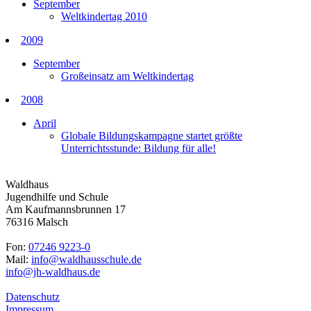
September
Weltkindertag 2010
2009
September
Großeinsatz am Weltkindertag
2008
April
Globale Bildungskampagne startet größte
Unterrichtsstunde: Bildung für alle!
Waldhaus
Jugendhilfe und Schule
Am Kaufmannsbrunnen 17
76316 Malsch
Fon:
07246 9223-0
Mail:
info@waldhausschule.de
info@jh-waldhaus.de
Datenschutz
Impressum