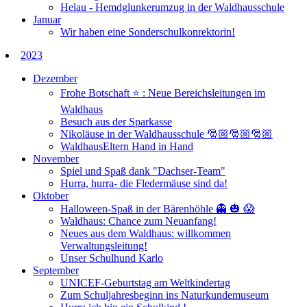
Helau - Hemdglunkerumzug in der Waldhausschule
Januar
Wir haben eine Sonderschulkonrektorin!
2023
Dezember
Frohe Botschaft ⭐️ : Neue Bereichsleitungen im
Waldhaus
Besuch aus der Sparkasse
Nikoläuse in der Waldhausschule 🎅🏼🎅🏼🎅🏼
WaldhausEltern Hand in Hand
November
Spiel und Spaß dank "Dachser-Team"
Hurra, hurra- die Fledermäuse sind da!
Oktober
Halloween-Spaß in der Bärenhöhle 👻 🎃 😱
Waldhaus: Chance zum Neuanfang!
Neues aus dem Waldhaus: willkommen
Verwaltungsleitung!
Unser Schulhund Karlo
September
UNICEF-Geburtstag am Weltkindertag
Zum Schuljahresbeginn ins Naturkundemuseum