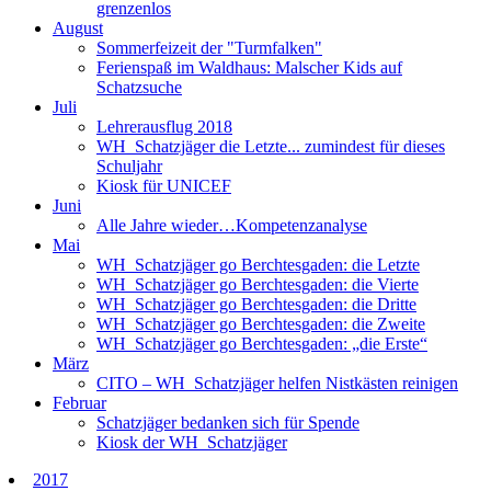
grenzenlos
August
Sommerfeizeit der "Turmfalken"
Ferienspaß im Waldhaus: Malscher Kids auf
Schatzsuche
Juli
Lehrerausflug 2018
WH_Schatzjäger die Letzte... zumindest für dieses
Schuljahr
Kiosk für UNICEF
Juni
Alle Jahre wieder…Kompetenzanalyse
Mai
WH_Schatzjäger go Berchtesgaden: die Letzte
WH_Schatzjäger go Berchtesgaden: die Vierte
WH_Schatzjäger go Berchtesgaden: die Dritte
WH_Schatzjäger go Berchtesgaden: die Zweite
WH_Schatzjäger go Berchtesgaden: „die Erste“
März
CITO – WH_Schatzjäger helfen Nistkästen reinigen
Februar
Schatzjäger bedanken sich für Spende
Kiosk der WH_Schatzjäger
2017