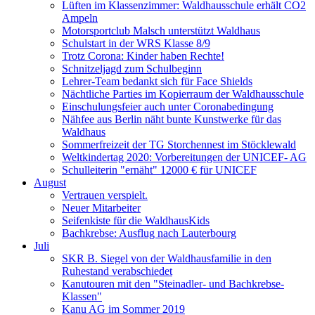
Lüften im Klassenzimmer: Waldhausschule erhält CO2
Ampeln
Motorsportclub Malsch unterstützt Waldhaus
Schulstart in der WRS Klasse 8/9
Trotz Corona: Kinder haben Rechte!
Schnitzeljagd zum Schulbeginn
Lehrer-Team bedankt sich für Face Shields
Nächtliche Parties im Kopierraum der Waldhausschule
Einschulungsfeier auch unter Coronabedingung
Nähfee aus Berlin näht bunte Kunstwerke für das
Waldhaus
Sommerfreizeit der TG Storchennest im Stöcklewald
Weltkindertag 2020: Vorbereitungen der UNICEF- AG
Schulleiterin "ernäht" 12000 € für UNICEF
August
Vertrauen verspielt.
Neuer Mitarbeiter
Seifenkiste für die WaldhausKids
Bachkrebse: Ausflug nach Lauterbourg
Juli
SKR B. Siegel von der Waldhausfamilie in den
Ruhestand verabschiedet
Kanutouren mit den "Steinadler- und Bachkrebse-
Klassen"
Kanu AG im Sommer 2019