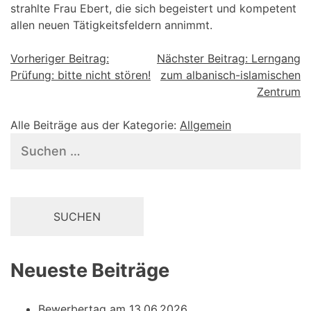
strahlte Frau Ebert, die sich begeistert und kompetent
allen neuen Tätigkeitsfeldern annimmt.
Beitragsnavigation
Vorheriger Beitrag:
Nächster Beitrag:
Lerngang
Prüfung: bitte nicht stören!
zum albanisch-islamischen
Zentrum
Alle Beiträge aus der Kategorie:
Allgemein
Suchen
nach:
Neueste Beiträge
Bewerbertag am 13.06.2026