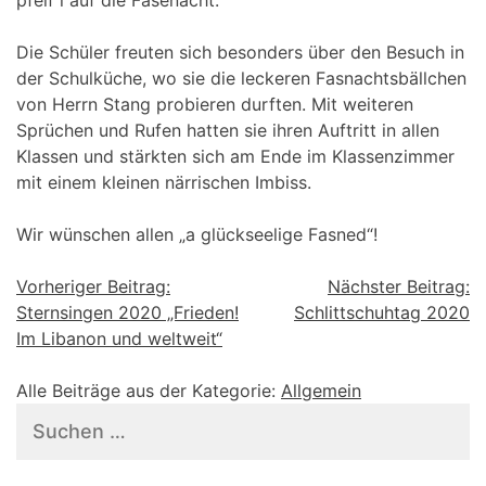
pfeif i auf die Fasenacht.
Die Schüler freuten sich besonders über den Besuch in
der Schulküche, wo sie die leckeren Fasnachtsbällchen
von Herrn Stang probieren durften. Mit weiteren
Sprüchen und Rufen hatten sie ihren Auftritt in allen
Klassen und stärkten sich am Ende im Klassenzimmer
mit einem kleinen närrischen Imbiss.
Wir wünschen allen „a glückseelige Fasned“!
Beitragsnavigation
Vorheriger Beitrag:
Nächster Beitrag:
Sternsingen 2020 „Frieden!
Schlittschuhtag 2020
Im Libanon und weltweit“
Alle Beiträge aus der Kategorie:
Allgemein
Suchen
nach: