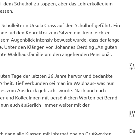
auf dem Schulhof zu toppen, aber das Lehrerkollegium
lassen.
Schulleiterin Ursula Grass auf den Schulhof geführt. Ein
nne lud den Konrektor zum Sitzen ein- kein leichter
sem Augenblick intensiv bewusst wurde, dass der lange
. Unter den Klängen von Johannes Oerding „An guten
amte Waldhausfamilie um den angehenden Pensionär.
Ka
guten Tage der letzten 26 Jahre hervor und bedankte
 Arbeit. Tief verbunden sei man im Waldhaus- was nun
iles zum Ausdruck gebracht wurde. Nach und nach
der und KollegInnen mit persönlichen Worten bei Bernd
s nun auch äußerlich immer weiter mit der
RS
Da
ich dann alle Klassen mit internationalen Grußworten