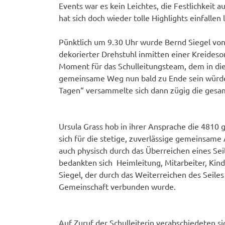
Events war es kein Leichtes, die Festlichkeit 
hat sich doch wieder tolle Highlights einfallen 
Pünktlich um 9.30 Uhr wurde Bernd Siegel von 
dekorierter Drehstuhl inmitten einer Kreideso
Moment für das Schulleitungsteam, dem in die
gemeinsame Weg nun bald zu Ende sein würde
Tagen“ versammelte sich dann zügig die ges
Ursula Grass hob in ihrer Ansprache die 4810 
sich für die stetige, zuverlässige gemeinsame
auch physisch durch das Überreichen eines Se
bedankten sich Heimleitung, Mitarbeiter, Kin
Siegel, der durch das Weiterreichen des Seile
Gemeinschaft verbunden wurde.
Auf Zuruf der Schulleiterin verabschiedeten s