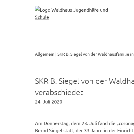
Skip
to
content
Allgemein
|
SKR B. Siegel von der Waldhausfamilie i
SKR B. Siegel von der Waldh
verabschiedet
24. Juli 2020
Am Donnerstag, dem 23. Juli fand die „coron
Bernd Siegel statt, der 33 Jahre in der Einrich