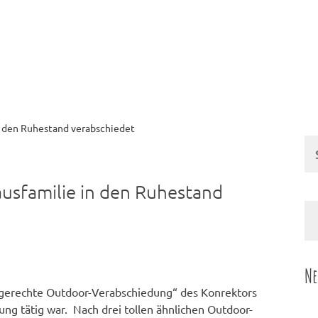
n den Ruhestand verabschiedet
Su
na
ausfamilie in den Ruhestand
Ne
agerechte Outdoor-Verabschiedung“ des Konrektors
tung tätig war. Nach drei tollen ähnlichen Outdoor-