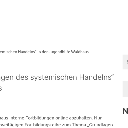
temischen Handelns“ in der Jugendhilfe Waldhaus
Su
na
lagen des systemischen Handelns“
s
N
aus-interne Fortbildungen online abzuhalten. Nun
r zweitägigen Fortbildungsreihe zum Thema „Grundlagen