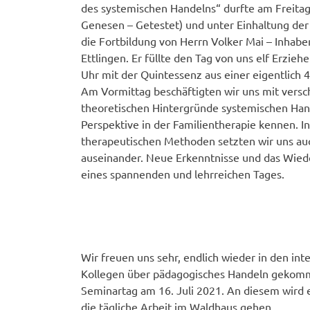
des systemischen Handelns“ durfte am Freitag,
Genesen – Getestet) und unter Einhaltung der
die Fortbildung von Herrn Volker Mai – Inhaber
Ettlingen. Er füllte den Tag von uns elf Erzi
Uhr mit der Quintessenz aus einer eigentlich
Am Vormittag beschäftigten wir uns mit versc
theoretischen Hintergründe systemischen Hand
Perspektive in der Familientherapie kennen. 
therapeutischen Methoden setzten wir uns au
auseinander. Neue Erkenntnisse und das Wied
eines spannenden und lehrreichen Tages.
Wir freuen uns sehr, endlich wieder in den in
Kollegen über pädagogisches Handeln gekomm
Seminartag am 16. Juli 2021. An diesem wird 
die tägliche Arbeit im Waldhaus gehen.