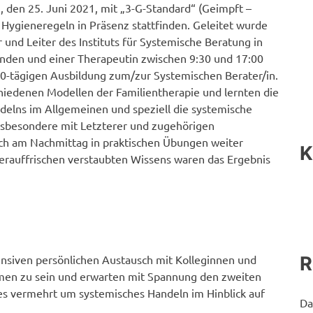
 den 25. Juni 2021, mit „3-G-Standard“ (Geimpft –
 Hygieneregeln in Präsenz stattfinden. Geleitet wurde
 und Leiter des Instituts für Systemische Beratung in
ehenden und einer Therapeutin zwischen 9:30 und 17:00
 40-tägigen Ausbildung zum/zur Systemischen Berater/in.
hiedenen Modellen der Familientherapie und lernten die
elns im Allgemeinen und speziell die systemische
Insbesondere mit Letzterer und zugehörigen
ch am Nachmittag in praktischen Übungen weiter
K
erauffrischen verstaubten Wissens waren das Ergebnis
tensiven persönlichen Austausch mit Kolleginnen und
R
en zu sein und erwarten mit Spannung den zweiten
es vermehrt um systemisches Handeln im Hinblick auf
Da