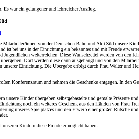
. Es war ein gelungener und lehrreicher Ausflug.
Süd
die Mitarbeiter/innen von der Deutschen Bahn und Aldi Süd unsere Kin
 und ist bei uns in der Einrichtung ein bekanntes und mit Freude erwar
d Jugendlichen weiterreichen. Diese Wunschzettel werden von den Kin
übergeben. Dort werden diese dann ausgehängt und von den Mitarbeiter
n unserer Einrichtung. Die Übergabe erfolgt durch Frau Walter und 
roßen Konferenzraum und nehmen die Geschenke entgegen. In den Gesi
rn unsere Kinder übergeben selbstgebastelte und gemalte Präsente und 
inrichtung noch ein weiteres Geschenk aus den Händen von Frau Tren
terung unseres Spielplatzes und den Erwerb einer großen Rutsche und ein
der.
nd unseren Kindern diese Freude ermöglicht haben.