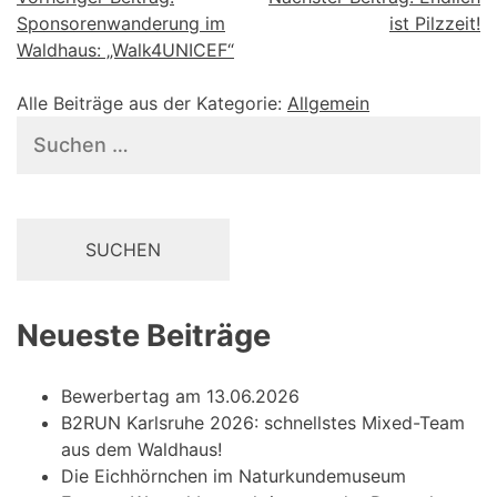
Beitragsnavigation
Sponsorenwanderung im
ist Pilzzeit!
Waldhaus: „Walk4UNICEF“
Alle Beiträge aus der Kategorie:
Allgemein
Suchen
nach:
Neueste Beiträge
Bewerbertag am 13.06.2026
B2RUN Karlsruhe 2026: schnellstes Mixed-Team
aus dem Waldhaus!
Die Eichhörnchen im Naturkundemuseum