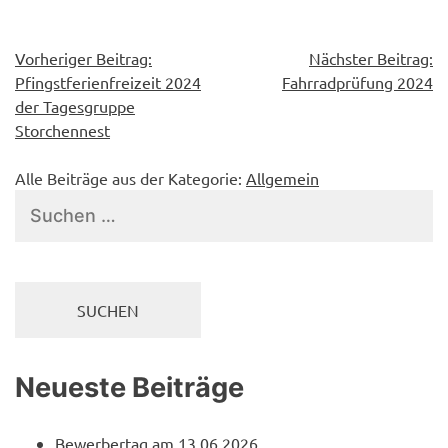
Beitragsnavigation
Vorheriger Beitrag:
Nächster Beitrag:
Pfingstferienfreizeit 2024
Fahrradprüfung 2024
der Tagesgruppe
Storchennest
Alle Beiträge aus der Kategorie:
Allgemein
Suchen
nach:
Neueste Beiträge
Bewerbertag am 13.06.2026