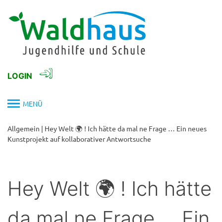
Skip
to
content
LOGIN
MENÜ
Allgemein
|
Hey Welt 🌍 ! Ich hätte da mal ne Frage … Ein neues
Kunstprojekt auf kollaborativer Antwortsuche
Hey Welt 🌍 ! Ich hätte
da mal ne Frage … Ein