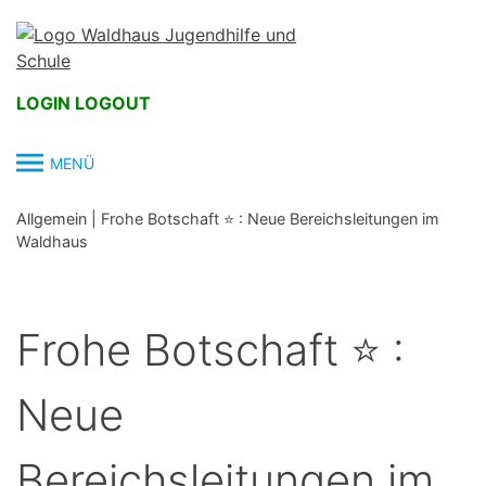
Skip
to
content
LOGIN
LOGOUT
MENÜ
Allgemein
|
Frohe Botschaft ⭐️ : Neue Bereichsleitungen im
Waldhaus
Frohe Botschaft ⭐️ :
Neue
Bereichsleitungen im